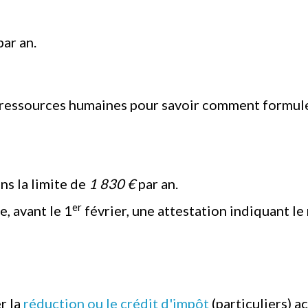
ar an.
s ressources humaines pour savoir comment formule
ns la limite de
1 830 €
par an.
er
, avant le 1
février, une attestation indiquant le
r la
réduction ou le crédit d'impôt
(particuliers) a