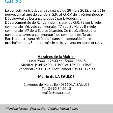
G.R. 93
Le conseil municipal, dans sa séance du 28 mars 2012, a validé le
nouveau maillage de sentiers G.R. et G.R.P. de la région Buëch-
Dévoluy-Val de Durance proposé par la Fédération
Départementale de Randonnée. Il s'agit de G.R. 93 sur la voie
communale n°6, voie communale n°7, rue St Marcellin, voie
communale n°7 de la Saulce à Lardier. Ce tracé, effectué en
partenariat avec la communauté de commune de Tallard-
Barcillonnette sera référencé dans un topoguide édité
prochainement. Sur le terrain, le balisage sera en blanc et rouge.
Horaires de la Mairie :
Lundi 9h00 - 12h00 et 15h00 - 18h15
Mardi au jeudi 9h00 - 12h00 et 15h00 - 17h30
Vendredi 9h00 - 12h00 et Samedi 10h00 - 12h00
Mairie de LA SAULCE
1 avenue de Marseille - 05110 LA SAULCE
Tél. 04 92 54 20 13
mairie@lasaulce.fr
Mentions légales
-
Plan du site
-
Création Piment Rouge