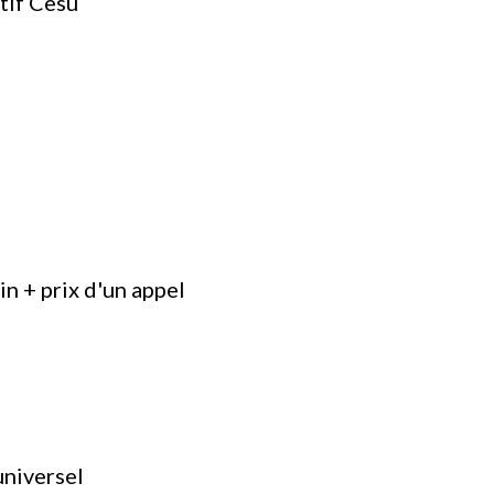
itif Cesu
in + prix d'un appel
universel