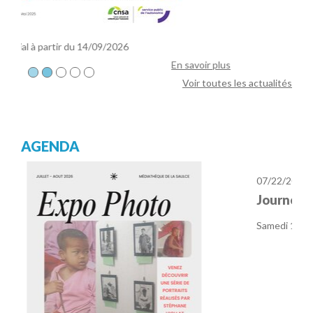
Département des Hautes Alpes
En savoir 
 savoir plus
Voir toutes les actualités
AGENDA
07/22/2026
Journée Portes ouvertes
Samedi 12 septembre 2026
En savoi