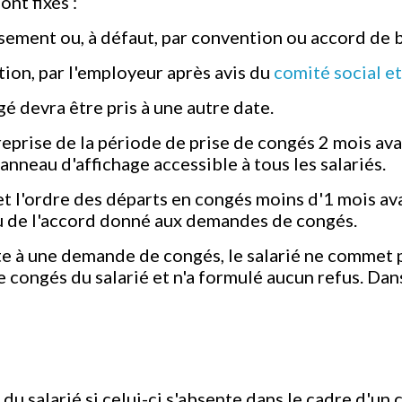
nt fixés :
ssement ou, à défaut, par convention ou accord de 
tion, par l'employeur après avis du
comité social e
é devra être pris à une autre date.
treprise de la période de prise de congés 2 mois ava
neau d'affichage accessible à tous les salariés.
t l'ordre des départs en congés moins d'1 mois avan
ou de l'accord donné aux demandes de congés.
te à une demande de congés, le salarié ne commet 
congés du salarié et n'a formulé aucun refus. Dans
u salarié si celui-ci s'absente dans le cadre d'un 