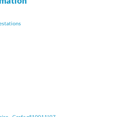
ormation
restations
laire - Cerfa n°10011*07