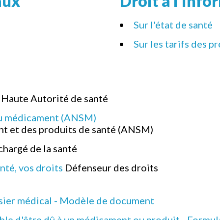
aux
Droit à l'inf
Sur l'état de santé
Sur les tarifs des p
Haute Autorité de santé
 du médicament (ANSM)
t et des produits de santé (ANSM)
chargé de la santé
nté, vos droits
Défenseur des droits
sier médical - Modèle de document
ible d'être dû à un médicament ou produit - Formu