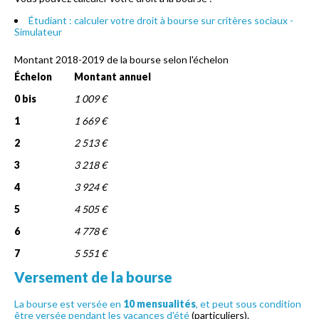
Étudiant : calculer votre droit à bourse sur critères sociaux -
Simulateur
Montant 2018-2019 de la bourse selon l'échelon
Échelon
Montant annuel
0 bis
1 009 €
1
1 669 €
2
2 513 €
3
3 218 €
4
3 924 €
5
4 505 €
6
4 778 €
7
5 551 €
Versement de la bourse
La bourse est versée en
10 mensualités
, et peut sous condition
être versée
pendant les vacances d'été
(particuliers).