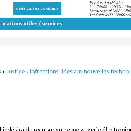
Horaires de la Mairie :
Lundi 9h00 - 12h00 et 15h
CONTACTEZ LA MAIRIE
Mardi au jeudi 9h00 - 12h0
Vendredi 9h00 - 12h00 et 
rmations utiles / services
s
»
Justice
»
Infractions liées aux nouvelles techno
l indésirable reçu sur votre messagerie électroni