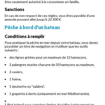
êtes seulement autorisé à le consommer en famille.
Sanctions
En cas de non respect de ces règles, vous êtes passible d'une
amende pouvant aller jusqu'à
22 500 €
.
Pêche à bord d'un bateau
Conditions à remplir
Pour pratiquer la pêche en mer depuis votre bateau, vous devez
posséder un titre de navigation et n'utiliser que les outils
suivants :
des lignes gréées pour un maximum de 12 hameçons,
2 palangres munies chacune de 30 hameçons au maximum,
2 casiers,
1 foëne,
1 épuisette ou "salabre",
1 grapette à dents (uniquement en mer Méditerranée),
1 filet trémail sous certaines limites de tailles (uniquement en