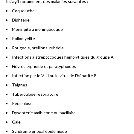
Il s'agit notamment des maladies suivantes :
Coqueluche
Diphtérie
Méningite à méningocoque
Poliomyélite
Rougeole, oreillons, rubéole
Infections à streptocoques hémolytiques du groupe A
Fièvres typhoïde et paratyphoïdes
Infection par le VIH ou le virus de l'hépatite B,
Teignes
Tuberculose respiratoire
Pédiculose
Dysenterie amibienne ou bacillaire
Gale
Syndrome grippal épidémique