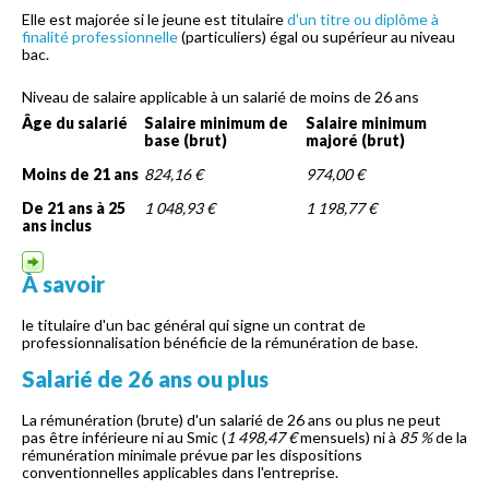
Elle est majorée si le jeune est titulaire
d'un titre ou diplôme à
finalité professionnelle
(particuliers) égal ou supérieur au niveau
bac.
Niveau de salaire applicable à un salarié de moins de 26 ans
Âge du salarié
Salaire minimum de
Salaire minimum
base (brut)
majoré (brut)
Moins de 21 ans
824,16 €
974,00 €
De 21 ans à 25
1 048,93 €
1 198,77 €
ans inclus
À savoir
le titulaire d'un bac général qui signe un contrat de
professionnalisation bénéficie de la rémunération de base.
Salarié de 26 ans ou plus
La rémunération (brute) d'un salarié de 26 ans ou plus ne peut
pas être inférieure ni au Smic (
1 498,47 €
mensuels) ni à
85 %
de la
rémunération minimale prévue par les dispositions
conventionnelles applicables dans l'entreprise.