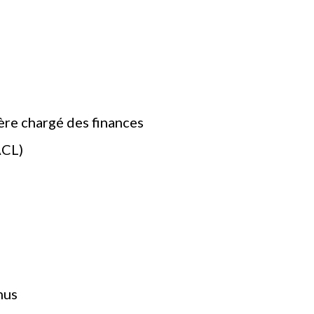
tère chargé des finances
ACL)
nus