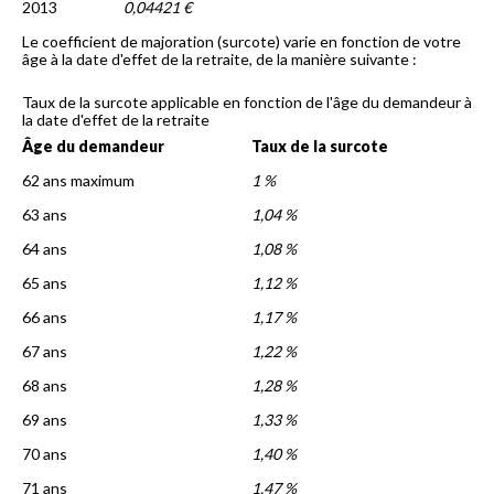
2013
0,04421 €
Le coefficient de majoration (surcote) varie en fonction de votre
âge à la date d'effet de la retraite, de la manière suivante :
Taux de la surcote applicable en fonction de l'âge du demandeur à
la date d'effet de la retraite
Âge du demandeur
Taux de la surcote
62 ans maximum
1 %
63 ans
1,04 %
64 ans
1,08 %
65 ans
1,12 %
66 ans
1,17 %
67 ans
1,22 %
68 ans
1,28 %
69 ans
1,33 %
70 ans
1,40 %
71 ans
1,47 %