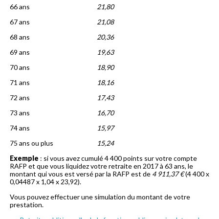
66 ans
21,80
67 ans
21,08
68 ans
20,36
69 ans
19,63
70 ans
18,90
71 ans
18,16
72 ans
17,43
73 ans
16,70
74 ans
15,97
75 ans ou plus
15,24
Exemple
: si vous avez cumulé 4 400 points sur votre compte
RAFP et que vous liquidez votre retraite en 2017 à 63 ans, le
montant qui vous est versé par la RAFP est de
4 911,37 €
(4 400 x
0,04487 x 1,04 x 23,92).
Vous pouvez effectuer une simulation du montant de votre
prestation.