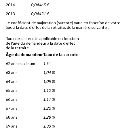
2014
0,04465 €
2013
0,04421 €
Le coefficient de majoration (surcote) varie en fonction de votre
âge à la date d'effet de la retraite, de la manière suivante :
Taux de la surcote applicable en fonction
de l'âge du demandeur à la date d'effet
de la retraite
Âge du demandeur
Taux de la surcote
62 ans maximum
1 %
63 ans
1,04 %
64 ans
1,08 %
65 ans
1,12 %
66 ans
1,17 %
67 ans
1,22 %
68 ans
1,28 %
69 ans
1,33 %