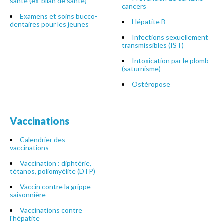
santé (ex-bilan de santé)
cancers
Examens et soins bucco-
Hépatite B
dentaires pour les jeunes
Infections sexuellement
transmissibles (IST)
Intoxication par le plomb
(saturnisme)
Ostéropose
Vaccinations
Calendrier des
vaccinations
Vaccination : diphtérie,
tétanos, poliomyélite (DTP)
Vaccin contre la grippe
saisonnière
Vaccinations contre
l'hépatite